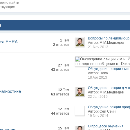
можно найти
ствующих.
я
Вопросы по лекциям обра
1
Тем
рса EHRA
Автор: М.М.Медведев
2
ответов
21 Nov 2013
27
Тем
Обсуждение лекции к.м.н. 
43
ответов
Автор: Doka
18 Apr 2013
Обсуждение лекции д.м.н.
12
Тем
иагностике
Автор: М.М.Медведев
63
ответов
22 Jan 2019
Обсуждение лекции проф.
12
Тем
Автор: Сей Сеич
44
ответов
19 Nov 2014
О процессе обучения
15
Тем
муляции