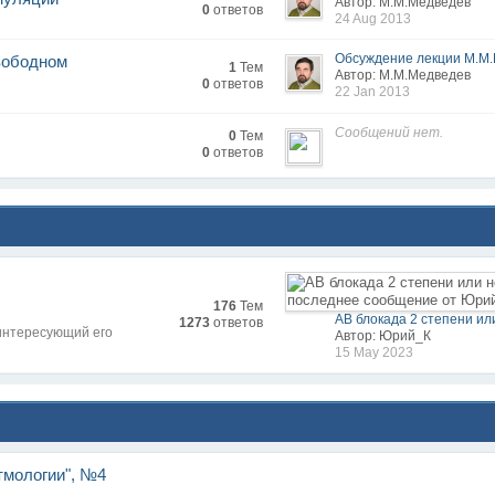
Автор: М.М.Медведев
0
ответов
24 Aug 2013
Обсуждение лекции М.М.
вободном
1
Тем
Автор: М.М.Медведев
0
ответов
22 Jan 2013
Сообщений нет.
0
Тем
0
ответов
176
Тем
АВ блокада 2 степени ил
1273
ответов
интересующий его
Автор: Юрий_К
15 May 2023
тмологии", №4