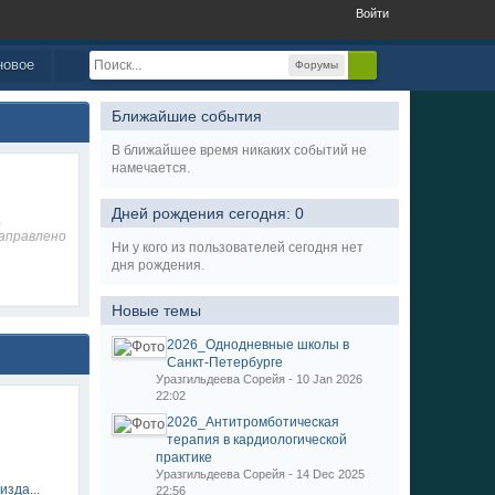
Войти
новое
Форумы
Ближайшие события
В ближайшее время никаких событий не
намечается.
Дней рождения сегодня: 0
1
аправлено
Ни у кого из пользователей сегодня нет
дня рождения.
Новые темы
2026_Однодневные школы в
Санкт-Петербурге
Уразгильдеева Сорейя - 10 Jan 2026
22:02
2026_Антитромботическая
терапия в кардиологической
практике
Уразгильдеева Сорейя - 14 Dec 2025
изда...
22:56