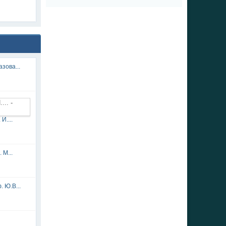
зова...
И....
 М...
 Ю.В...