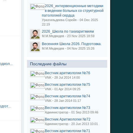
2026_интервенционные методики
в ведении больных со структурной
патологией сердца
Уразгильдеева Сорейя - 04 Dec 2025
22:19
2026_Школа по тахиаритмиям
М.М.Медведев - 23 Nov 2025 18:59
Весенняя Школа 2026. Подготовка.
М.М.Медведев - 04 Nov 2025 15:26
Последние файлы
диол...
Вестник аритмологии №76
VNK - 28 Jul 2014 14:00
Вестник аритмологии №75
VNK - 01 Apr 2014 09:25
Вестник аритмологии №74
VNK - 28 Jan 2014 01:17
дгот...
Вестник аритмологии №73
Администратор - 01 Sep 2013 09:46
Вестник Аритмологии №72
Администратор - 20 Jun 2013 10:01
Вестник аритмологии №71