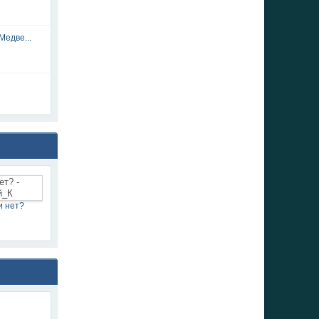
Медве...
и нет?