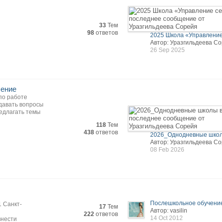
33
Тем
98
ответов
2025 Школа «Управление 
Автор: Уразгильдеева С
26 Sep 2025
чение
по работе
адавать вопросы
едлагать темы
118
Тем
438
ответов
2026_Однодневные школы
Автор: Уразгильдеева С
08 Feb 2026
Послешкольное обучение.
1 Санкт-
17
Тем
Автор: vasilin
222
ответов
14 Oct 2012
внести