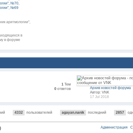
огии", №70
,
огии", №69
ник аритмологии",
находящихся в
му в форуме
1
Тем
Архив новостей форума
0
ответов
Автор: VNK
17 Jul 2018
ний
4332
пользователей
agayan.nanik
последний
2857
од
Администрация
С
)