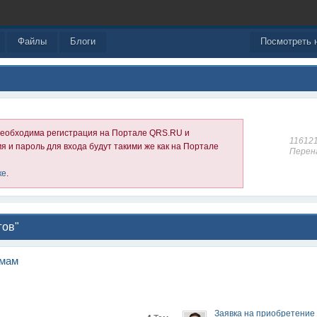
Файлы
Блоги
Посмотреть 
необходима регистрация на Портале QRS.RU и
11612
я и пароль для входа будут такими же как на Портале
Перен
ке
.
гов"
емам
Заявка на приобретение 