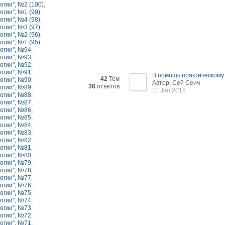
гии", №2 (100)
,
гии", №1 (99)
,
гии", №4 (98)
,
гии", №3 (97)
,
гии", №2 (96)
,
гии", №1 (95)
,
огии", №94
,
огии", №93
,
огии", №92
,
огии", №91
,
В помощь практическому 
42
Тем
огии", №90
,
Автор: Сей Сеич
36
ответов
огии", №89
,
11 Jan 2015
огии", №88
,
огии", №87
,
огии", №86
,
огии", №85
,
огии", №84
,
огии", №83
,
огии", №82
,
огии", №81
,
огии", №80
,
огии", №79
,
огии", №78
,
огии", №77
,
огии", №76
,
огии", №75
,
огии", №74
,
огии", №73
,
огии", №72
,
огии", №71
,