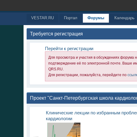
VESTAR.RU
Портал
Форумы
Календарь
Требуется регистрация
Перейти к регистрации
Для просмотра и участия в обсуждениях форума 
подтверждение её по электронной почте. Ваше им
QRS.RU.
Для регистрации, пожалуйста, перейдите по
ссыл
Проект "Санкт-Петербургская школа кардиоло
Клинические лекции по избранным пробл
кардиологии