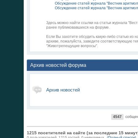
Обсуждение статей журнала "Вестник аритмол
Обсуждение статей журнала "Вестник аритмол
Здесь можно найти ссылки на статьи журнала "Вест
ранее публиковавшихся на форуме.
Если Вы захотите обсудить какую-либо статью из 
архиве, пожалуйста, заведите соответствующую те
"Животрепещущие вопросы".
Архив новостей форума
Архив новостей
4547
собще
1215 посетителей на сайте (за последние 15 минут
0 пользователей, 1215 гостей, 0 невидимых
(Полный список)