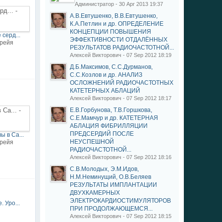
Администратор - 30 Apr 2013 19:37
А.В.Евтушенко, В.В.Евтушенко,
К.А.Петлин и др. ОПРЕДЕЛЕНИЕ
КОНЦЕПЦИИ ПОВЫШЕНИЯ
серд...
ЭФФЕКТИВНОСТИ ОТДАЛЁННЫХ
орейя
РЕЗУЛЬТАТОВ РАДИОЧАСТОТНОЙ...
Алексей Викторович - 07 Sep 2012 18:19
Д.Б.Максимов, С.С.Дурманов,
С.С.Козлов и др. АНАЛИЗ
ОСЛОЖНЕНИЙ РАДИОЧАСТОТНЫХ
КАТЕТЕРНЫХ АБЛАЦИЙ
Алексей Викторович - 07 Sep 2012 18:17
Е.В.Горбунова, Т.В.Горшкова,
С.Е.Мамчур и др. КАТЕТЕРНАЯ
АБЛАЦИЯ ФИБРИЛЛЯЦИИ
ПРЕДСЕРДИЙ ПОСЛЕ
 в Са...
НЕУСПЕШНОЙ
орейя
РАДИОЧАСТОТНОЙ...
Алексей Викторович - 07 Sep 2012 18:16
С.В.Молодых, Э.М.Идов,
Н.М.Неминущий, О.В.Беляев
РЕЗУЛЬТАТЫ ИМПЛАНТАЦИИ
ДВУХКАМЕРНЫХ
ЭЛЕКТРОКАРДИОСТИМУЛЯТОРОВ
 Уро...
ПРИ ПРОДОЛЖАЮЩЕМСЯ...
Алексей Викторович - 07 Sep 2012 18:15