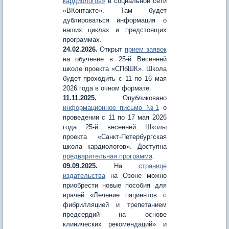
кардиологов»
в социальной сети
«ВКонтакте». Там будет
дублироваться информация о
наших циклах и предстоящих
программах.
24.02.2026.
Открыт
прием заявок
на обучение в 25-й Весенней
школе проекта «СПбШК». Школа
будет проходить с 11 по 16 мая
2026 года в очном формате.
11.11.2025.
Опубликовано
информационное письмо №1
о
проведении с 11 по 17 мая 2026
года 25-й весенней Школы
проекта «Санкт-Петербургская
школа кардиологов». Доступна
предварительная программа
.
09.09.2025.
На
странице
издательства
на Озоне можно
приобрести новые пособия для
врачей «Лечение пациентов с
фибрилляцией и трепетанием
предсердий на основе
клинических рекомендаций» и