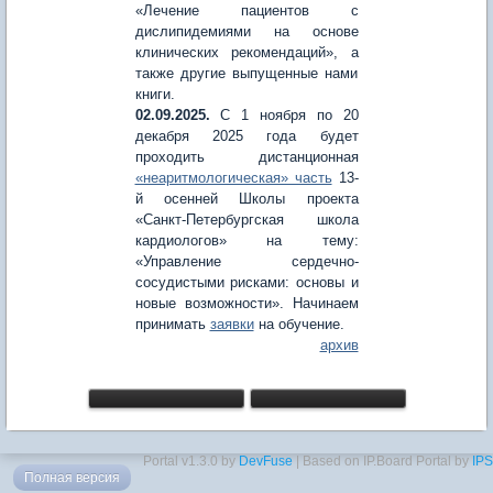
«Лечение пациентов с
дислипидемиями на основе
клинических рекомендаций», а
также другие выпущенные нами
книги.
02.09.2025.
С 1 ноября по 20
декабря 2025 года будет
проходить дистанционная
«неаритмологическая» часть
13-
й осенней Школы проекта
«Санкт-Петербургская школа
кардиологов» на тему:
«Управление сердечно-
сосудистыми рисками: основы и
новые возможности». Начинаем
принимать
заявки
на обучение.
архив
Portal v1.3.0 by
DevFuse
| Based on IP.Board Portal by
IPS
Полная версия