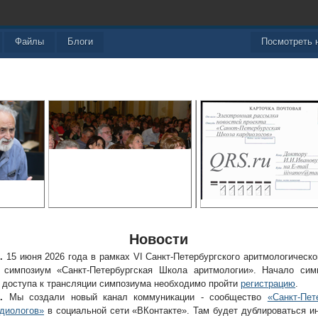
Файлы
Блоги
Посмотреть 
Новости
.
15 июня 2026 года в рамках VI Санкт-Петербургского аритмологическ
я симпозиум «Санкт-Петербургская Школа аритмологии». Начало сим
я доступа к трансляции симпозиума необходимо пройти
регистрацию
.
.
Мы создали новый канал коммуникации - сообщество
«Санкт-Пет
диологов»
в социальной сети «ВКонтакте». Там будет дублироваться 