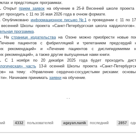
иклах и предстоящих программах.
.
Открыт
прием заявок
на обучение в 25-й Весенней школе проекта
ет проходить с 11 по 16 мая 2026 года в очном формате.
.
Опубликовано
информационное письмо №1
о проведении с 11 по 17
 весенней Школы проекта «Санкт-Петербургская школа кардиологов»
ельная программа
.
.
На
странице издательства
на Озоне можно приобрести новые по
Лечение пациентов с фибрилляцией и трепетанием предсердий 
ких рекомендаций» и «Лечение пациентов с дислипидемиями 
их рекомендаций», а также другие выпущенные нами книги.
.
С 1 ноября по 20 декабря 2025 года будет проходить дист
логическая» часть
13-й осенней Школы проекта «Санкт-Петербургс
гов» на тему: «Управление сердечно-сосудистыми рисками: основ
ти». Начинаем принимать
заявки
на обучение.
ний
4332
пользователей
agayan.nanik
последний
2857
од