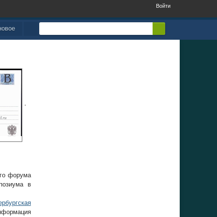
Войти
новое
ого форума
позиума в
ербургская
информация