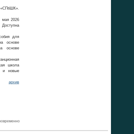
 «СПбШК».
 мая 2026
. Доступна
собия для
на основе
на основе
анционная
кая школа
ы и новые
архив
новременно