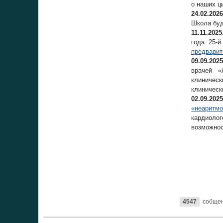
о наших ц
24.02.2026
Школа буд
11.11.2025
года 25-й
предварит
09.09.2025
врачей «
клиничес
клиническ
02.09.2025
«неаритмо
кардиоло
возможнос
4547
собще