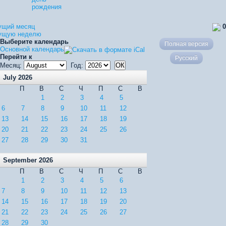
рождения
ущий месяц
0
кущую неделю
Выберите календарь
Полная версия
Основной календарь
Перейти к
Русский
Месяц:
Год:
July 2026
П
В
С
Ч
П
С
В
1
2
3
4
5
6
7
8
9
10
11
12
13
14
15
16
17
18
19
20
21
22
23
24
25
26
27
28
29
30
31
September 2026
П
В
С
Ч
П
С
В
1
2
3
4
5
6
7
8
9
10
11
12
13
14
15
16
17
18
19
20
21
22
23
24
25
26
27
28
29
30