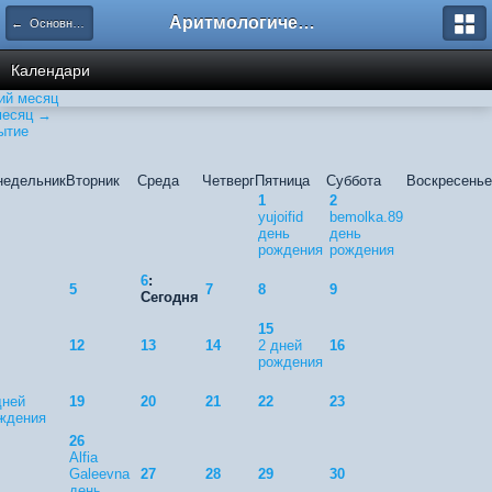
Аритмологический форум
← Основной календарь
Календари
й месяц
месяц →
ытие
недельник
Вторник
Среда
Четверг
Пятница
Суббота
Воскресенье
1
2
yujoifid
bemolka.89
день
день
рождения
рождения
6
:
5
7
8
9
Сегодня
15
12
13
14
2 дней
16
рождения
дней
19
20
21
22
23
ждения
26
Alfia
Galeevna
27
28
29
30
день